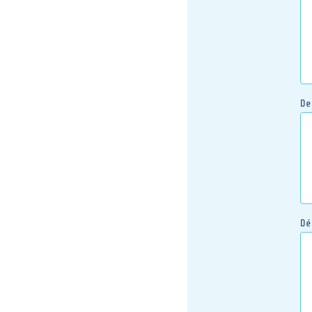
De
Dé