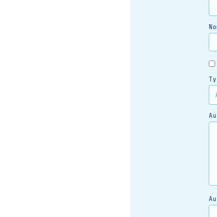
No
Ty
Au
Au